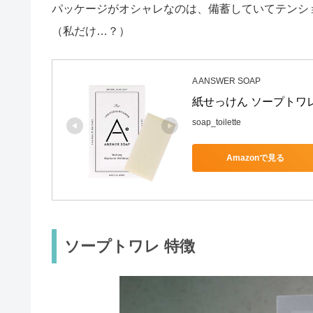
パッケージがオシャレなのは、備蓄していてテンシ
（私だけ…？）
A ANSWER SOAP
紙せっけん ソープトワ
soap_toilette
Amazonで見る
ソープトワレ 特徴