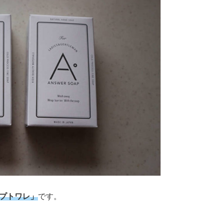
ープトワレ」
です。