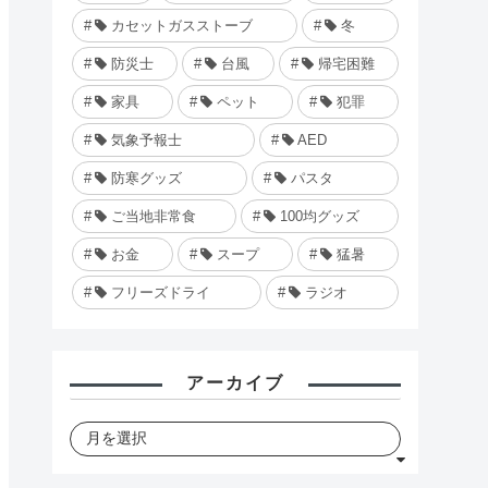
カセットガスストーブ
冬
防災士
台風
帰宅困難
家具
ペット
犯罪
気象予報士
AED
防寒グッズ
パスタ
ご当地非常食
100均グッズ
お金
スープ
猛暑
フリーズドライ
ラジオ
アーカイブ