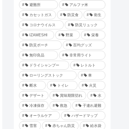
避難所
アルファ米
カセットガス
防災食
衛生
コロナウイルス
防災リュック
IZAMESHI
野菜
栄養
防災ポーチ
百均グッズ
無印良品
非常用ライト
ドライシャンプー
レトルト
ローリングストック
車
断水
トイレ
火災
デザート
賞味期限切れ
水
冷凍保存
救急
子連れ避難
オーラルケア
ハザードマップ
雪害
赤ちゃん防災
給水袋