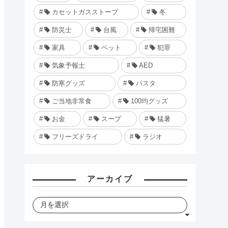
カセットガスストーブ
冬
防災士
台風
帰宅困難
家具
ペット
犯罪
気象予報士
AED
防寒グッズ
パスタ
ご当地非常食
100均グッズ
お金
スープ
猛暑
フリーズドライ
ラジオ
アーカイブ