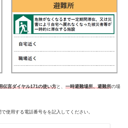
用伝言ダイヤル171の使い方
と、
一時避難場所、避難所
の場
間で使用する電話番号をを記入してください。