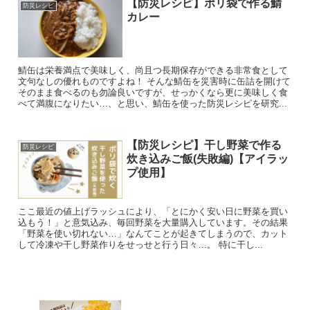
【防災レシピ】ポリ袋で作る鯖
防災レシピ
カレー
鯖缶は栄養満点で美味しく、尚且つ長期保存ができる非常食として
文句なしの優れものですよね！ そんな鯖缶を災害時に缶詰を開けて
そのまま食べるのも勿論良いですが、せっかくなら更に美味しく食
べて満腹になりたい…、と思い、鯖缶を使った防災レシピを研究...
【防災レシピ】干し野菜で作る
防災レシピ
炊き込みご飯(失敗編)【アイラッ
プ使用】
ここ最近の値上げラッシュにより、「とにかく安い日に野菜を買い
込もう！」と意気込み、毎回野菜を大量購入しています。その結果
「野菜を使い切れない…」なんてことが起きてしまうので、カット
して冷凍や干し野菜作りをせっせと行う日々…。 特に干し...