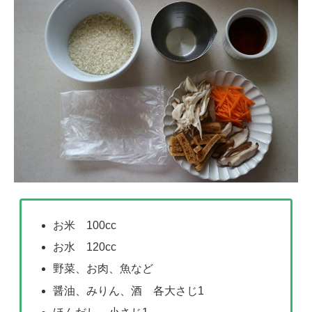
お米 100cc
お水 120cc
野菜、お肉、魚など
醤油、みりん、酒 各大さじ1