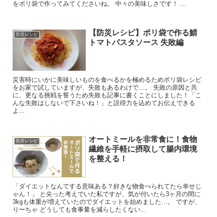
をポリ袋で作ってみてくださいね。 中々の美味しさです！ ...
【防災レシピ】ポリ袋で作る鯖
防災レシピ
トマトパスタソース 失敗編
災害時にいかに美味しいものを食べるかを極めるためポリ袋レシピ
をお家で試していますが、失敗もあるわけで…。 失敗の原因と共
に、更なる挑戦を誓うため失敗も記事に書くことにしました！「こ
んな失敗はしないで下さいね！」と説得力を込めてお伝えできる
よ...
オートミールを非常食に！食物
防災レシピ
繊維を手軽に摂取して腸内環境
を整える！
「ダイエットなんてする意味ある？好きな物食べられてたら幸せじ
ゃん！」 と尖った考えでいた私ですが、気が付いたら3ヶ月の間に
3kgも体重が増えていたのでダイエットを始めました…。 ですが、
りーちゃ どうしても食事量を減らしたくない...