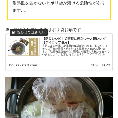
耐熱皿を置かないとポリ袋が溶ける危険性があり
ます…。
※一緒に入れているのはポリ袋お鍋です。
【防災レシピ】災害時に役立つ一人鍋レシピ
【アイラップ使用】
災害による停電で冷蔵庫の食材が痛むかもしれない…！
そんな不安が停電・断水時は各家庭であるかと思いま
す。「地震発生直後から2日間は冷蔵庫の食材から食べて
いきましょう」と言われていますが、ライフラインが...
bousai-start.com
2020.08.23