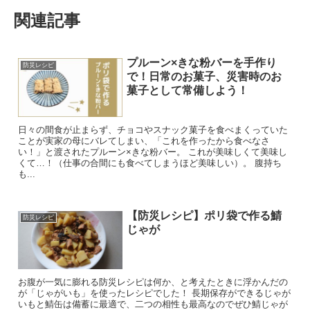
関連記事
プルーン×きな粉バーを手作り
防災レシピ
で！日常のお菓子、災害時のお
菓子として常備しよう！
日々の間食が止まらず、チョコやスナック菓子を食べまくっていた
ことが実家の母にバレてしまい、「これを作ったから食べなさ
い！」と渡されたプルーン×きな粉バー。 これが美味しくて美味し
くて…！（仕事の合間にも食べてしまうほど美味しい）。 腹持ち
も...
【防災レシピ】ポリ袋で作る鯖
防災レシピ
じゃが
お腹が一気に膨れる防災レシピは何か、と考えたときに浮かんだの
が「じゃがいも」を使ったレシピでした！ 長期保存ができるじゃが
いもと鯖缶は備蓄に最適で、二つの相性も最高なのでぜひ鯖じゃが