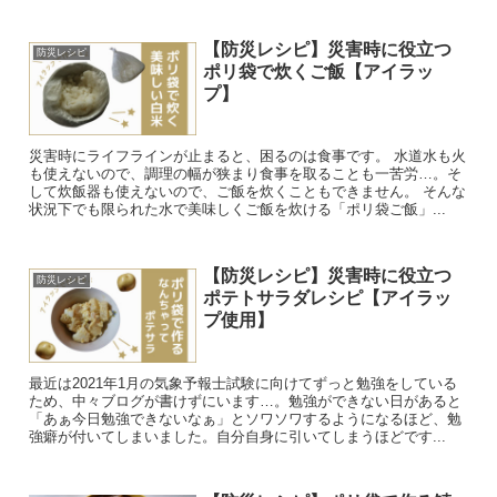
【防災レシピ】災害時に役立つ
防災レシピ
ポリ袋で炊くご飯【アイラッ
プ】
災害時にライフラインが止まると、困るのは食事です。 水道水も火
も使えないので、調理の幅が狭まり食事を取ることも一苦労…。そ
して炊飯器も使えないので、ご飯を炊くこともできません。 そんな
状況下でも限られた水で美味しくご飯を炊ける「ポリ袋ご飯」...
【防災レシピ】災害時に役立つ
防災レシピ
ポテトサラダレシピ【アイラッ
プ使用】
最近は2021年1月の気象予報士試験に向けてずっと勉強をしている
ため、中々ブログが書けずにいます…。勉強ができない日があると
「あぁ今日勉強できないなぁ」とソワソワするようになるほど、勉
強癖が付いてしまいました。自分自身に引いてしまうほどです...