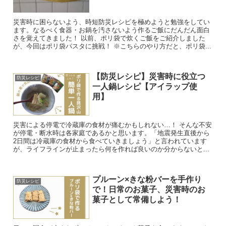
災害時に困らないよう、時短防災レシピを極めようと勉強をしてい
ます。なるべく食器・お鍋を汚さないよう作るご飯にだんだん面白
さを覚えてきました！ 以前、ポリ袋で炊くご飯をご紹介しました
が、今回はポリ袋パスタに挑戦！ ※こちらのやり方だと、ポリ袋...
【防災レシピ】災害時に役立つ
防災レシピ
一人鍋レシピ【アイラップ使
用】
災害による停電で冷蔵庫の食材が痛むかもしれない…！ そんな不安
が停電・断水時は各家庭であるかと思います。「地震発生直後から
2日間は冷蔵庫の食材から食べていきましょう」と言われています
が、ライフラインが止まったら何を作れば良いのか分からないと...
プルーン×きな粉バーを手作り
防災レシピ
で！日常のお菓子、災害時のお
菓子として常備しよう！