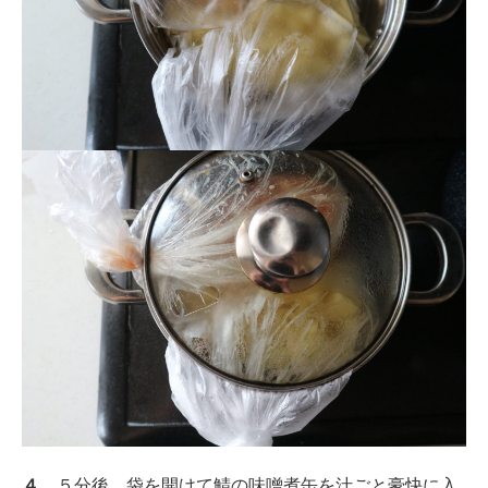
４．
５分後、袋を開けて鯖の味噌煮缶を汁ごと豪快に入