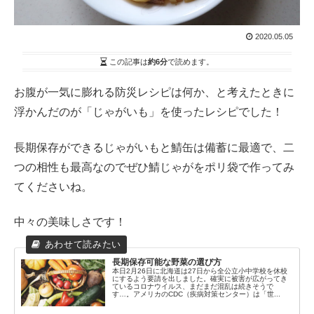
2020.05.05
この記事は
約6分
で読めます。
お腹が一気に膨れる防災レシピは何か、と考えたときに
浮かんだのが「じゃがいも」を使ったレシピでした！
長期保存ができるじゃがいもと鯖缶は備蓄に最適で、二
つの相性も最高なのでぜひ鯖じゃがをポリ袋で作ってみ
てくださいね。
中々の美味しさです！
長期保存可能な野菜の選び方
本日2月26日に北海道は27日から全公立小中学校を休校
にするよう要請を出しました。確実に被害が広がってき
ているコロナウイルス、まだまだ混乱は続きそうで
す…。アメリカのCDC（疾病対策センター）は「世...