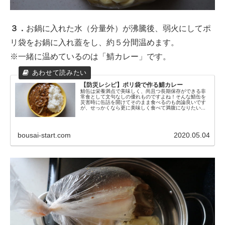
３．
お鍋に入れた水（分量外）が沸騰後、弱火にしてポ
リ袋をお鍋に入れ蓋をし、約５分間温めます。
※一緒に温めているのは「鯖カレー」です。
【防災レシピ】ポリ袋で作る鯖カレー
鯖缶は栄養満点で美味しく、尚且つ長期保存ができる非
常食として文句なしの優れものですよね！そんな鯖缶を
災害時に缶詰を開けてそのまま食べるのも勿論良いです
が、せっかくなら更に美味しく食べて満腹になりたい...
bousai-start.com
2020.05.04