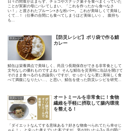
日々の間食が止まらず、チョコやスナック菓子を食べまくっていた
ことが実家の母にバレてしまい、「これを作ったから食べなさ
い！」と渡されたプルーン×きな粉バー。 これが美味しくて美味し
くて…！（仕事の合間にも食べてしまうほど美味しい）。 腹持ち
も...
【防災レシピ】ポリ袋で作る鯖
防災レシピ
カレー
鯖缶は栄養満点で美味しく、尚且つ長期保存ができる非常食として
文句なしの優れものですよね！ そんな鯖缶を災害時に缶詰を開けて
そのまま食べるのも勿論良いですが、せっかくなら更に美味しく食
べて満腹になりたい…、と思い、鯖缶を使った防災レシピを研究...
オートミールを非常食に！食物
防災レシピ
繊維を手軽に摂取して腸内環境
を整える！
「ダイエットなんてする意味ある？好きな物食べられてたら幸せじ
ゃん！」 と尖った考えでいた私ですが、気が付いたら3ヶ月の間に