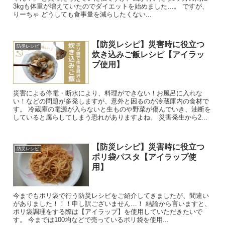
3kgも体重が増えていたのでダイエットを始めました…。 ですが、
りーちゃ どうしても食事量を減らしたくない...
【防災レシピ】災害時に役立つ
防災レシピ
炊き込みご飯レシピ【アイラッ
プ使用】
災害による停電・断水により、料理ができない！お風呂に入れな
い！などの問題が多発しますが、意外と困るのが冷蔵庫内の食材で
す。 冷蔵庫の電源が入らないと生ものや野菜が傷んでいき、油断を
していると腐らしてしまう恐れがありますよね。 災害発生から2...
【防災レシピ】災害時に役立つ
防災レシピ
ポリ袋パスタ【アイラップ使
用】
今までもポリ袋で行う防災レシピをご紹介してきましたが、間違い
がありました！！！申し訳ございません…！ 結論から言いますと、
ポリ袋調理をする際は【アイラップ】を使用していただきたいで
す。 今までは100均などで売っているポリ袋を使用...