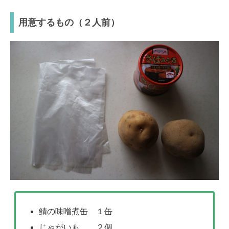
用意するもの（２人前）
鯖の味噌煮缶 １缶
じゃがいも ２個