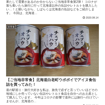
果たして需要があるのか分からないご当地非常食第2弾！ コロナが
落ち着いたら旅行に行って北海道以外の缶詰やレトルトを購入した
い…！と願いながら、しばらくは北海道の缶詰などをご紹介しま
す。 今回は、北海道...
2020.08.14
非常食
【ご当地非常食】北海道白老町ウポポイでアイヌ食缶
詰を買ってみた！
道の駅巡り・旅行大好きな私は、旅先で必ずと言っていいほどその
地域にしか売っていない缶詰やレトルト食品を自分へのお土産とし
て購入しています。 今年はコロナの影響で道外には旅行へ行けてい
ませんが、北海道の...