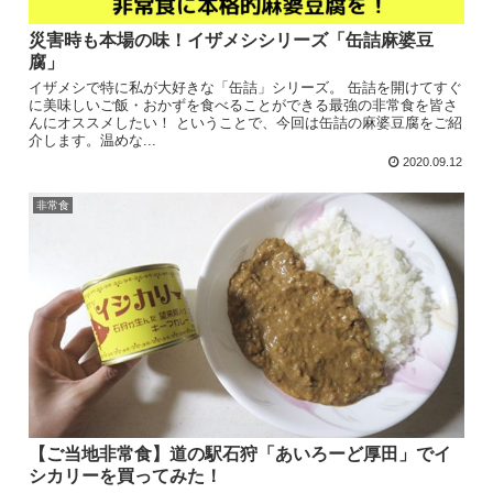
災害時も本場の味！イザメシシリーズ「缶詰麻婆豆
腐」
イザメシで特に私が大好きな「缶詰」シリーズ。 缶詰を開けてすぐ
に美味しいご飯・おかずを食べることができる最強の非常食を皆さ
んにオススメしたい！ ということで、今回は缶詰の麻婆豆腐をご紹
介します。温めな...
2020.09.12
非常食
【ご当地非常食】道の駅石狩「あいろーど厚田」でイ
シカリーを買ってみた！