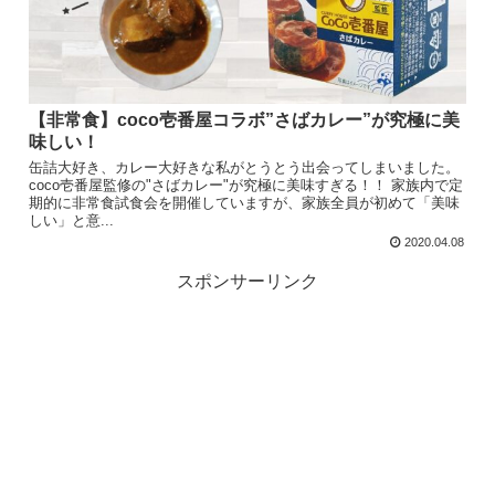
【非常食】coco壱番屋コラボ”さばカレー”が究極に美
味しい！
缶詰大好き、カレー大好きな私がとうとう出会ってしまいました。
coco壱番屋監修の"さばカレー"が究極に美味すぎる！！ 家族内で定
期的に非常食試食会を開催していますが、家族全員が初めて「美味
しい」と意...
2020.04.08
スポンサーリンク