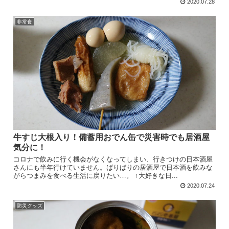
2020.07.28
非常食
牛すじ大根入り！備蓄用おでん缶で災害時でも居酒屋
気分に！
コロナで飲みに行く機会がなくなってしまい、行きつけの日本酒屋
さんにも半年行けていません。ばりばりの居酒屋で日本酒を飲みな
がらつまみを食べる生活に戻りたい…。 ↑大好きな日...
2020.07.24
防災グッズ