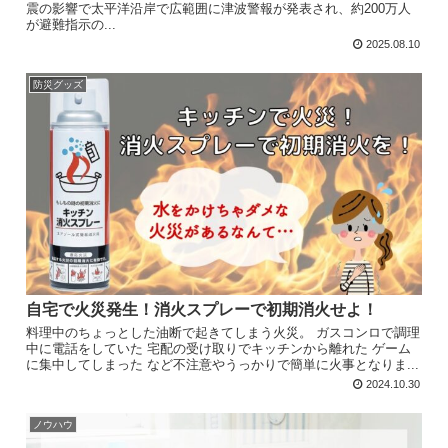
震の影響で太平洋沿岸で広範囲に津波警報が発表され、約200万人
が避難指示の...
2025.08.10
防災グッズ
自宅で火災発生！消火スプレーで初期消火せよ！
料理中のちょっとした油断で起きてしまう火災。 ガスコンロで調理
中に電話をしていた 宅配の受け取りでキッチンから離れた ゲーム
に集中してしまった など不注意やうっかりで簡単に火事となりま...
2024.10.30
ノウハウ