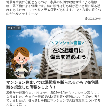
地震発生後に心配となるのが、家具の転倒や建物倒壊による飛散
物・落下物による怪我です。特に頭部は打ち所が悪いと死に至る恐
れもあるため、しっかりと守る必要があります。 そんな時に役立つ
のがヘルメット！ヘル...
2022.09.04
防災グッズ
マンション住まいでは避難所を断られるかも!?在宅避
難を想定した備蓄をしよう！
20数年一軒家住まいでしたが、2022年4月からマンション暮らしに
なりました。今まで一軒家での防災対策や避難についてばかり考え
ていましたが、引っ越しを機にマンションでの防災対策について考
えるように…。...