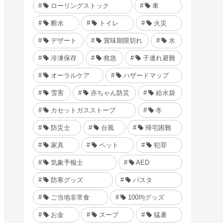
ローリングストック
車
断水
トイレ
火災
デザート
賞味期限切れ
水
冷凍保存
救急
子連れ避難
オーラルケア
ハザードマップ
雪害
赤ちゃん防災
給水袋
カセットガスストーブ
冬
防災士
台風
帰宅困難
家具
ペット
犯罪
気象予報士
AED
防寒グッズ
パスタ
ご当地非常食
100均グッズ
お金
スープ
猛暑