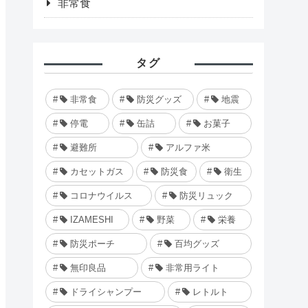
非常食
タグ
非常食
防災グッズ
地震
停電
缶詰
お菓子
避難所
アルファ米
カセットガス
防災食
衛生
コロナウイルス
防災リュック
IZAMESHI
野菜
栄養
防災ポーチ
百均グッズ
無印良品
非常用ライト
ドライシャンプー
レトルト