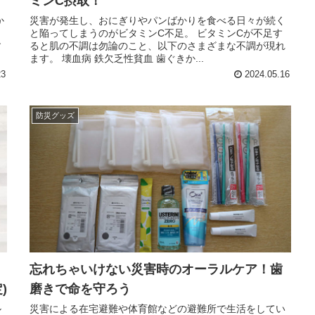
ミンC摂取！
か
災害が発生し、おにぎりやパンばかりを食べる日々が続く
と陥ってしまうのがビタミンC不足。 ビタミンCが不足す
す
ると肌の不調は勿論のこと、以下のさまざまな不調が現れ
ます。 壊血病 鉄欠乏性貧血 歯ぐきか...
23
2024.05.16
防災グッズ
忘れちゃいけない災害時のオーラルケア！歯
)
磨きで命を守ろう
ル
災害による在宅避難や体育館などの避難所で生活をしてい